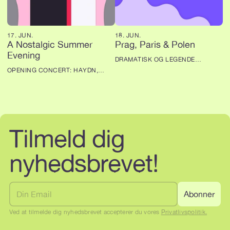
17. JUN.
18. JUN.
A Nostalgic Summer
Prag, Paris & Polen
Evening
DRAMATISK OG LEGENDE
KAMMERMUSIK!
OPENING CONCERT: HAYDN,
SCHUMANN, ARENSKY
Tilmeld dig 
nyhedsbrevet!
Ved at tilmelde dig nyhedsbrevet accepterer du vores 
Privatlivspolitik.