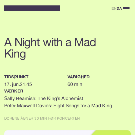
EN
DA
A Night with a Mad 
King
TIDSPUNKT
VARIGHED
17. jun.
21.45
60 min 
VÆRKER
Sally Beamish: The King’s Alchemist
Peter Maxwell Davies: Eight Songs for a Mad King 
DØRENE ÅBNER 30 MIN FØR KONCERTEN